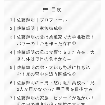
目次
佐藤輝明｜プロフィール
佐藤輝明｜家族構成⚾️
佐藤輝明の父は柔道家で大学准教授！
パワーの土台を作った存在🥋
佐藤輝明の母は食育で支えた存在！大
きな体は毎日の食卓から🍳
佐藤輝明の弟・太紀も野球に打ち込
む！兄の背中を追う関係性⚾️
佐藤輝明の三男・悠は近江高校へ！兄
2人が届かなかった甲子園を目指す🔥
佐藤輝明の家族エピソードが温かい！
母の日の親孝行弾と家族の支え🌸