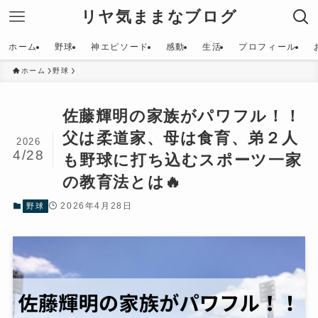
リヤ気ままなブログ
ホーム
野球
神エピソード
感動
生活
プロフィール
ホーム
野球
佐藤輝明の家族がパワフル！！
父は柔道家、母は食育、弟２人
2026
4/28
も野球に打ち込むスポーツ一家
の教育法とは🔥
2026年4月28日
野球