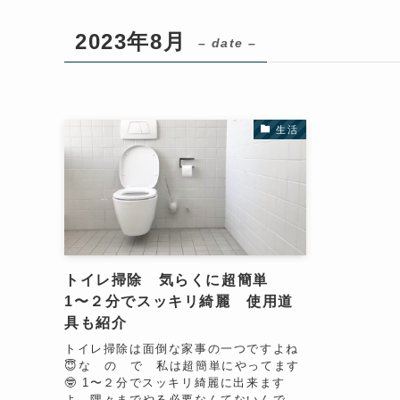
2023年8月
– date –
生活
トイレ掃除 気らくに超簡単
1〜２分でスッキリ綺麗 使用道
具も紹介
トイレ掃除は面倒な家事の一つですよね
😇な の で 私は超簡単にやってます
🤓 1〜２分でスッキリ綺麗に出来ます
よ 隅々までやる必要なんてないんで