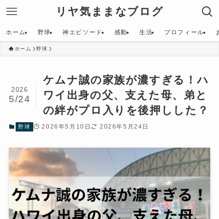
リヤ気ままなブログ
ホーム
野球
神エピソード
感動
生活
プロフィール
ホーム
野球
ケムナ誠の家族が濃すぎる！ハ
2026
ワイ出身の父、支えた母、弟と
5/24
の絆がプロ入りを後押しした？
2026年5月10日
2026年5月24日
野球