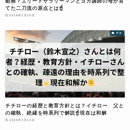
勤務？エリートサラリーマンとヨガ講師の母が育
てた二刀流の原点とは☝️
2026年2月20日
野球
チチローの経歴と教育方針とは？イチロー 父と
の確執、絶縁を時系列で解説☝️現在は和解
2026年2月12日