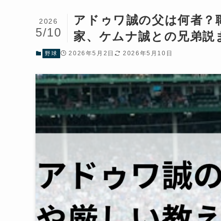
アドゥワ誠の父は何者？
2026
5/10
家、ケムナ誠との兄弟説ま
2026年5月2日
2026年5月10日
野球