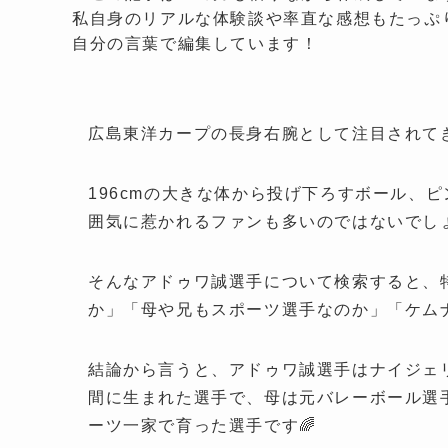
私自身のリアルな体験談や率直な感想もたっぷり
自分の言葉で編集しています！
広島東洋カープの長身右腕として注目されてき
196cmの大きな体から投げ下ろすボール、
囲気に惹かれるファンも多いのではないでしょ
そんなアドゥワ誠選手について検索すると、
か」「母や兄もスポーツ選手なのか」「ケム
結論から言うと、アドゥワ誠選手はナイジェ
間に生まれた選手で、母は元バレーボール選
ーツ一家で育った選手です🌈